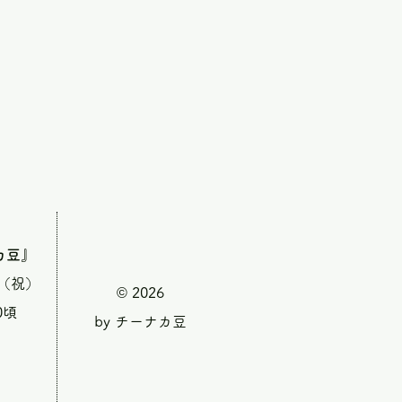
カ豆』
・（祝）
© 2026
0頃
by チーナカ豆
』