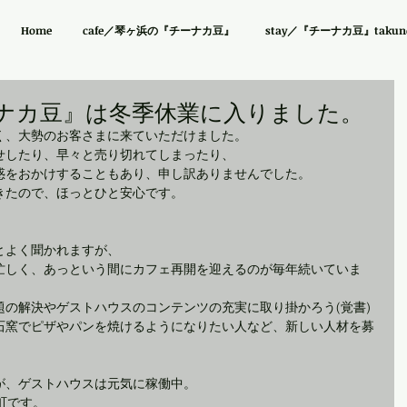
Home
cafe／琴ヶ浜の『チーナカ豆』
stay／『チーナカ豆』takuno 
ーナカ豆』は冬季休業に入りました。
く、大勢のお客さまに来ていただけました。
せしたり、早々と売り切れてしまったり、
惑をおかけすることもあり、申し訳ありませんでした。
きたので、ほっとひと安心です。
。
とよく聞かれますが、
忙しく、あっという間にカフェ再開を迎えるのが毎年続いていま
の解決やゲストハウスのコンテンツの充実に取り掛かろう(覚書)
石窯でピザやパンを焼けるようになりたい人など、新しい人材を募
が、ゲストハウスは元気に稼働中。
町です。