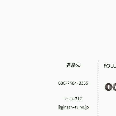
連絡先
FOL
080-7484-3355
kazu-312
@ginzan-tv.ne.jp