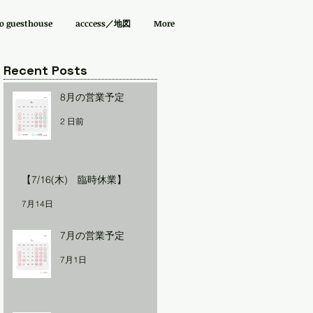
guesthouse
acccess／地図
More
Recent Posts
8月の営業予定
2 日前
【7/16(木) 臨時休業】
7月14日
7月の営業予定
7月1日