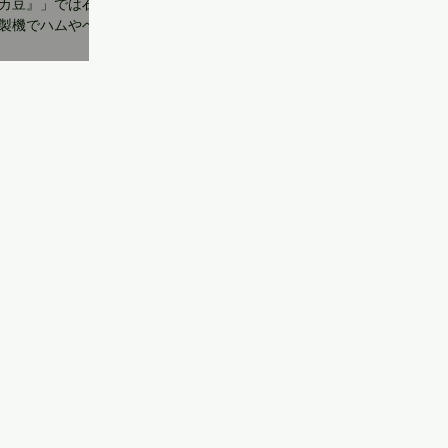
カ豆』」では石窯
製機でハムやベー
ーチキンも作っ
古民家のリノベー
している店主の豆
...