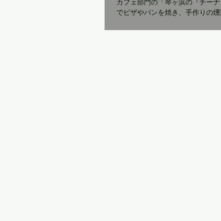
カフェ部門の「琴ヶ浜の『チーナ
でピザやパンを焼き、手作りの燻
コンを仕込み、カレーやタンドリ
て、 「チーナカ豆建築部」では
ションを請け負って、大工仕事も
さんは、 実は染色家でもあります。