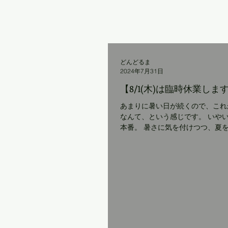
どんどるま
2024年7月31日
【8/1(木)は臨時休業しま
あまりに暑い日が続くので、これ
なんて、という感じです。 いや
本番。 暑さに気を付けつつ、夏
行動できたらいいですね。 琴ヶ
水浴のお客さんが増えてきました
豆』は海の家でもありますので、
て...