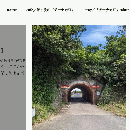
Home
cafe／琴ヶ浜の『チーナカ豆』
stay／『チーナカ豆』takuno 
す】
から8月が始まる
いや、ここからが
を楽しめるように
浜でも、週末は海
。 『チーナカ
水着のまま入っ