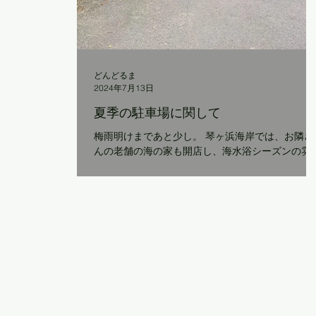
どんどるま
2024年7月13日
夏季の駐車場に関して
梅雨明けまであと少し。 琴ヶ浜海岸では、お隣さ
んの老舗の海の家も開店し、海水浴シーズンの雰
気が漂ってきました。 そして、いつもご利用いた
だいている琴ヶ浜海岸駐車場も、先週から有料に
っています。 海水浴に関係なく『チーナカ豆』に
来られるお客さまには、他の駐車スペースをご利..