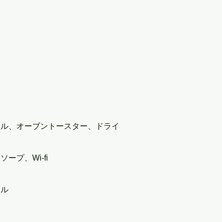
トル、オーブントースター、ドライ
プ、Wi-fi
オル
）