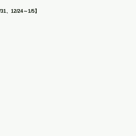
1、12/24～1/5】