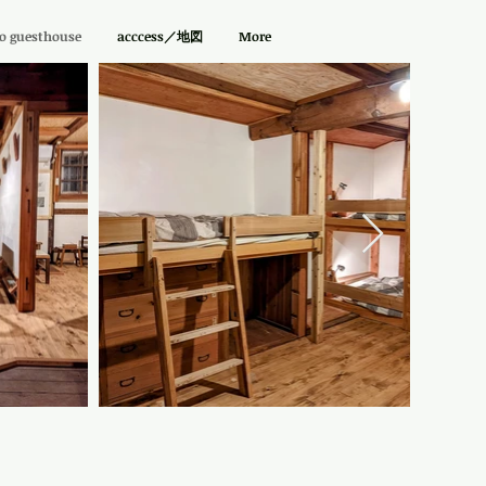
guesthouse
acccess／地図
More