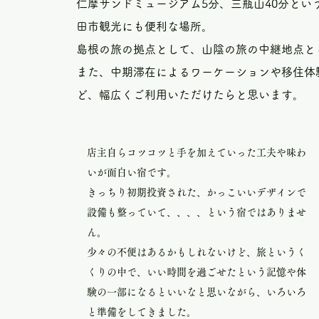
仁摩サンドミュージアム5分、三瓶山40分とい
田市観光にも便利な場所。
島根の旅の拠点として、山陰の旅の中継地点と
また、中期滞在によるワーケーションや移住体
ど、幅広くご利用いただけたらと思います。
店主自らコツコツと手を加えていった工夫や味わ
いが面白い宿です。
きっちり初期投資された、かっこいいデザインで
設備も整っていて、、、、という宿ではありませ
ん。
少々の不便はあるかもしれないけど、旅というく
くりの中で、いい時間を過ごせたという記憶や体
験の一部になるといいなと思いながら、いろいろ
と準備をしてきました。