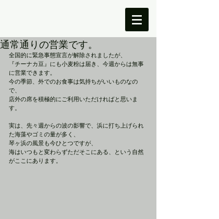
通常通りの営業です。
全国的に緊急事態宣言が解除されましたが、
『チーナカ豆』にも小麦粉は届き、今週からは無事
に営業できます。
今の季節、外でのお食事は気持ちがいいものなの
で、
店外の席を積極的にご利用いただければと思いま
す。
実は、先々週からの波の影響で、浜に打ち上げられ
た海藻やゴミの量が多く、
琴ヶ浜の風景も今ひとつですが、
海はいつもと変わらずただそこにある、という自然
がここにあります。