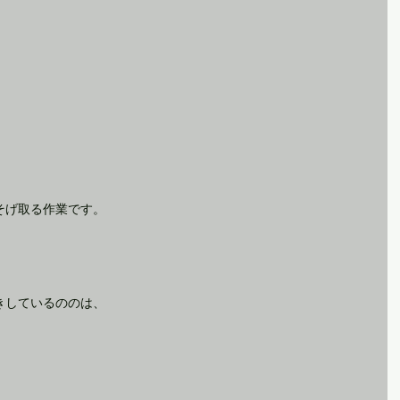
そげ取る作業です。
きしているののは、