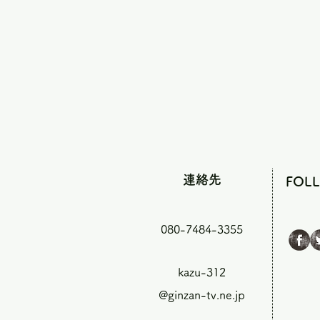
連絡先
FOL
080-7484-3355
kazu-312
@ginzan-tv.ne.jp