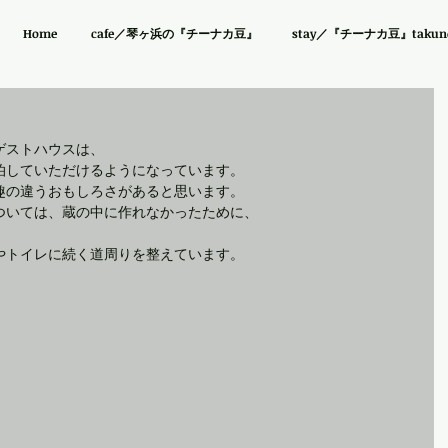
Home
cafe／琴ヶ浜の『チーナカ豆』
stay／『チーナカ豆』takuno 
ゲストハウスは、
泊していただけるようになっています。
趣の違うおもしろさがあると思います。
ついては、蔵の中に作れなかったために、
やトイレに続く道周りを整えています。