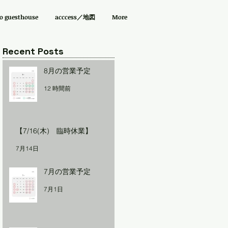
guesthouse
acccess／地図
More
Recent Posts
8月の営業予定
12 時間前
【7/16(木) 臨時休業】
7月14日
7月の営業予定
7月1日