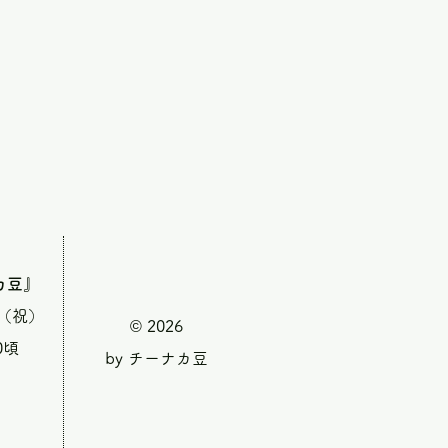
カ豆』
・（祝）
© 2026
0頃
by チーナカ豆
』