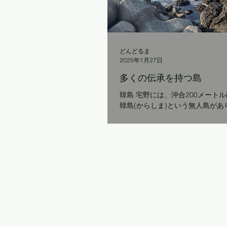
どんどるま
2025年1月27日
多くの伝承を持つ島
韓島 宅野には、沖合200メート
韓島(からしま)という無人島があ
は、数々の伝承が残されているの
ると、 「スサノオノミコトが新
際に韓島に立ち寄り、洞窟で濡れ
に、五十猛の大浦港に上陸された」