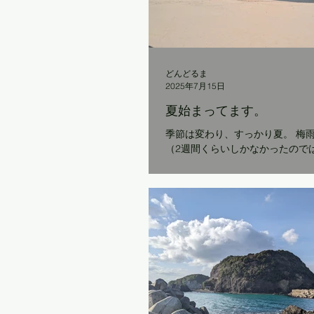
どんどるま
2025年7月15日
夏始まってます。
季節は変わり、すっかり夏。 梅
（2週間くらいしかなかったので
が早く、 きっと、今年の夏は、
るだろうなと覚悟します。 琴ヶ
お客さんも増えてきました。 例
の家風情を残して、水着で入店でき