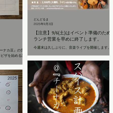
年のように唄いに
んが、 せっかく
くださったので、
イブ＆打ち上げを
どんどるま
間の間にお会いで
2025年9月3日
謝の気持ちを胸に
【注意】9/6(土)はイベント準備のため
たらと思っていま
ランチ営業を早めに終了します。
今週末は久しぶりに、音楽ライブを開催します。
ーナカ豆』の営業
地元のアーティストが２組出演、お食事にトルコ
らピザを始める話
理を盛り込んだプレートをご用意します。 暮れゆ
すのでまだはっき
く陽の中、ゆっくりとお過ごしいただけるイベン
再開していると思
です（満席になりました） また、当日のランチ営
くなり、いい季節
業は、イベントの準備のために、ラストオーダー..