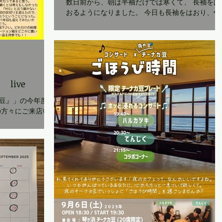
数日前から、朝は半袖だけでは寒くて、 長袖をは
おるようになりました。 今日も長袖をはおり、午
前中に買い出し、 午後も同じ格好のままでデスク
ワークをしていますが、 きっとこの後も長袖を脱
ぐことはなく、 一日中長袖を着ているのだろう
な。...
さじ live
豆』」の今年度の
の方々にご来店い
ました。 最終日
ィン＆サップ大会
朝から夕方まで走
ることができまし
しています。 …
慌ただしくしてい
雲町で始まった
形態を変えたり試
繰り返しながら、
お祝いしたいとい