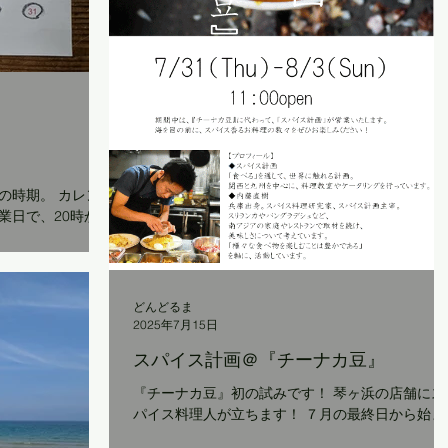
の時期。 カレン
業日で、20時から
業日です。 例年
りのメニューでは
イドポテトや枝豆
どんどるま
2025年7月15日
スパイス計画＠『チーナカ豆』
『チーナカ豆』初の試みです！ 琴ヶ浜の店舗にス
パイス料理人が立ちます！ ７月の最終日から始ま
る８月第一週の７月31日(木)～８月３日(日)の期