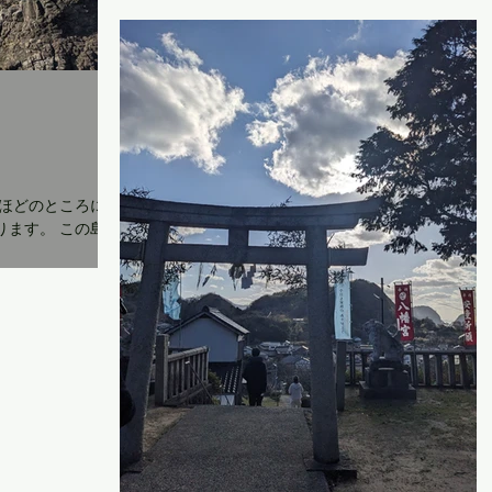
寄せられた砂の量が半端でなく、 店の前の道もふ
さいでしまい、入り口に車を付けられない状態で
た。...
ルほどのところに、
ります。 この島に
で簡単にご紹介す
羅から出雲に帰る
た衣を着替えた後
「ス...