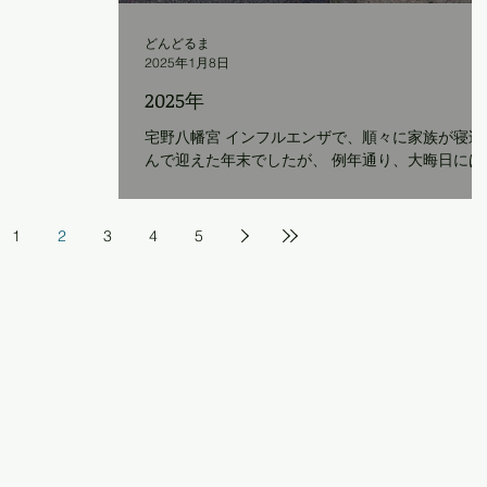
どんどるま
2025年1月8日
2025年
宅野八幡宮 インフルエンザで、順々に家族が寝込
んで迎えた年末でしたが、 例年通り、大晦日には
年越し蕎麦を打て、近くのお寺で除夜の鐘を撞け
元日には近所の神社に初詣に参ることができ、 宅
野の神楽を楽しめた正月でした。 変わらない日々
1
2
3
4
5
の大切さを改めて感じつつ、...