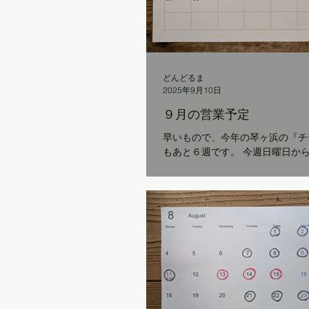
う気持ちもなかったのですが、毎
来てくださっている大塚まさじさ
だから２0周年を祝おうと言って
いつもとは少し様子を変えて、ラ
行う予定です（満席です） 20年
きた、たくさんのみなさまへの感
どんどるま
2025年9月10日
収めつつ、 当日を楽しく過ごせ
す。
９月の営業予定
早いもので、今年の琴ヶ浜の『チ
もあと６週です。 今週日曜日か
も出ています。 気温との相談で
りとしませんが、来週末は確実に
います。 これから少しずつ涼し
がやってくるはず。...