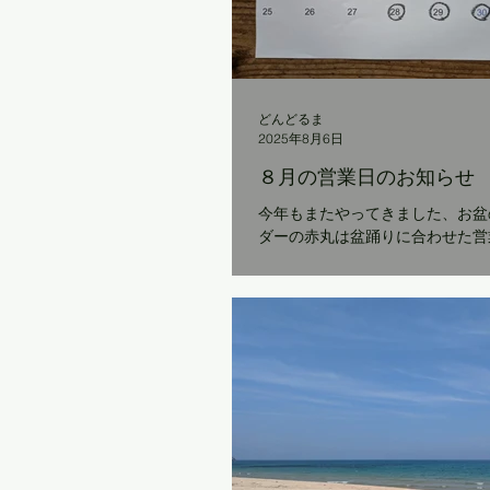
どんどるま
2025年8月6日
８月の営業日のお知らせ
今年もまたやってきました、お盆
ダーの赤丸は盆踊りに合わせた営
オープンします。 黒丸が通常の営
通り、お盆期間の３日間は通常通
なく、 ラーメン、うどん、フラ
といったラインナップです。...