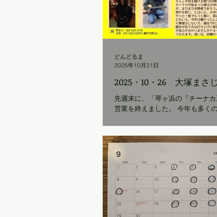
どんどるま
2025年10月21日
2025・10・26 大塚ま
先週末に、「琴ヶ浜の『チーナカ
営業を終えました。 今年も多く
ただき、本当にありがとうござい
は、琴ヶ浜で催されていたサーフ
の食事も受けていましたので、 
り続け、やり切った感満載で終わ
た。 無事にここまで来れてほっと
が、そんな余韻に浸る間もなく、
ますには… 20年前に松江市の八
『チーナカ豆』、移転したり営業
したり、 いろいろと試行錯誤を
ここまで進んできました。 特に