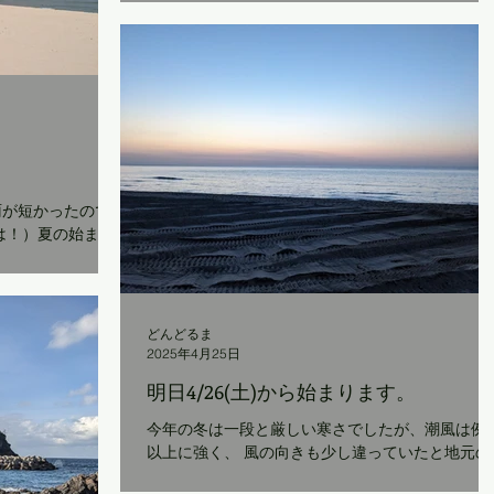
中は、 『チーナカ豆』に代わって、「スパイス計
画」が営業します。 南アジアを中心としたスパイ
ス料理の数々を、...
雨が短かったので
は！）夏の始まり
長く長く感じられ
浜では、海水浴の
年通り、今年も海
るようになっ...
どんどるま
2025年4月25日
明日4/26(土)から始まります。
今年の冬は一段と厳しい寒さでしたが、潮風は例
以上に強く、 風の向きも少し違っていたと地元の
方が話しておられました。 そのせいで、浜に打ち