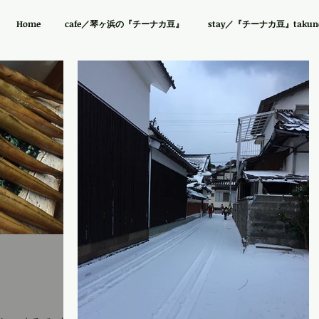
Home
cafe／琴ヶ浜の『チーナカ豆』
stay／『チーナカ豆』takuno 