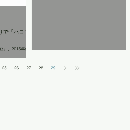
通りで「ハロウ
』、2015年の
後で、 砂浜
から臨む景色はも
25
26
27
28
29
か…、てな具合で始まりました。 ...