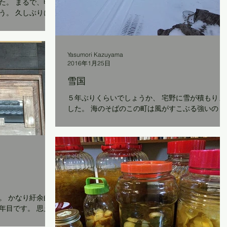
た。 まるで、明
う。 久しぶりに
外に出て、 お腹
陽の光を浴びまし
晩は節分祭で
Yasumori Kazuyama
2016年1月25日
雪国
５年ぶりくらいでしょうか、 宅野に雪が積もりま
した。 海のそばのこの町は風がすこぶる強いの
で、雪が降っても吹き飛ばされるため、 積もるの
はとてもめずらしいこと。 ですが、今回のこの寒
波。 ただの寒さじゃないと思いましたが、 奄美
島でも１１５年ぶりに雪が降ったという知らせ。..
余曲
です。 思え
いうか 旗揚げ