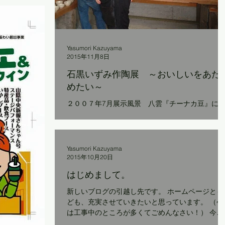
Yasumori Kazuyama
2015年11月8日
石黒いずみ作陶展 ～おいしいをあた
めたい～
２００７年7月展示風景 八雲『チーナカ豆』に
実は、『チーナカ豆』、八雲(松江市)から宅野(大
市)へ移転して以来、初の展示会です。 記念すべき
第一回目は、いつもお世話になっていて、なくて
ならないものたち…、 石黒いずみさんの陶芸作品
Yasumori Kazuyama
です。 ...
2015年10月20日
はじめまして。
新しいブログの引越し先です。 ホームページとも
ども、充実させていきたいと思っています。 （今
は工事中のところが多くてごめんなさい！） 今後
ともよろしくお願いいたします。