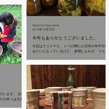
った。 いろ
いろあったなぁ～、 いやぁ～、 ほんとうに。 ...
Yasumori Kazuyama
2015年12月25日
今年もありがとうございました。
今日はクリスマス。 いつの間にか日本の年中行事
みたいになっているけど、 多聞にもれず、うちも
今朝は、サンタクロースを信じる子どもたちにプ
ゼントが届きました。 ユージンは「のびのびとか
ちゃん」。 ゴムみたいにびよ～んと伸びる、駄菓
子屋さんにありそうな、 ...
ます。 古い
りの木々は大きく