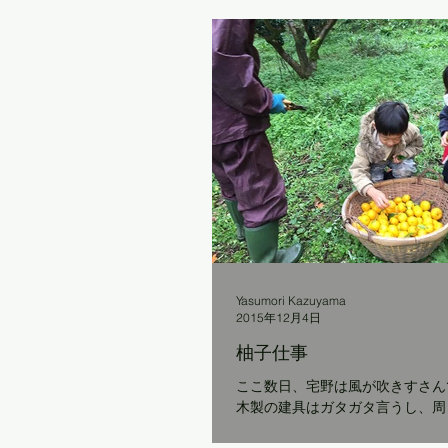
というか、船出した『チーナカ豆』だ
Yasumori Kazuyama
2015年12月4日
柚子仕事
ここ数日、宅野は風が吹きすさんでい
木製の建具はガタガタ言うし、周
揺れ、 今朝は、表に置いてあるユージンの自転車