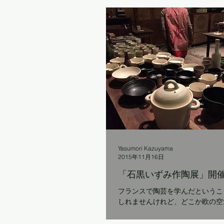
のかごに入っていたヘルメットが、 はるか先
上に吹き飛ばされ、キチンとした
佇んでいました。 ...
Yasumori Kazuyama
2015年11月16日
「石黒いずみ作陶展」開
フランスで陶芸を学んだということも ある
しれませんけれど、どこか欧の空
す。 奥出雲町横田のデザイン学校の講師を２年。
「わたし、学校の先生は向いてな