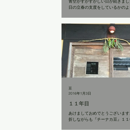
青空がすがすがしい日が続きまし
日の立春の支度をしているかのよ
陽の光が注がれる中、いそいそと
が空いて飢えているみたいに、太
た。 外では神社から笛の音。 今
す。...
豆
2016年1月3日
１１年目
あけましておめでとうございます。 かなり紆
折しながらも『チーナカ豆』１１年目
ば2005年11月11日八雲村で、産声と