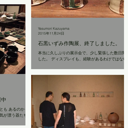
の路
格好で、ポツンと
Yasumori Kazuyama
2015年11月24日
石黒いずみ作陶展、終了しました。
本当に久しぶりの展示会で、少し緊張した数日間
した。 ディスプレイも、経験があるわけではない
のでいろいろ悩みましたが、 何となくうまくまと
めることができ、 チーナカ豆の土間が作品で華や
いだひとときでした。 ...
催中
のかも
気が漂う器たちで
いみたい」と離