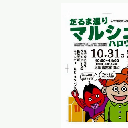
職。 現在は鉄の造形家である旦那さんと男の子ば
かり４人を ...