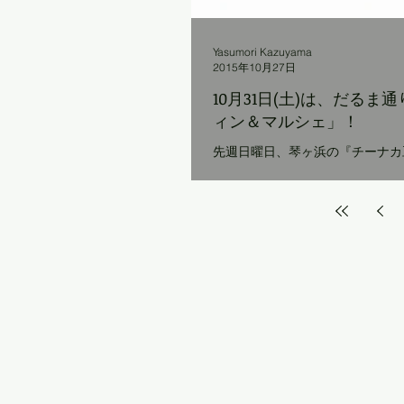
Yasumori Kazuyama
2015年10月27日
10月31日(土)は、だるま
ィン＆マルシェ」！
先週日曜日、琴ヶ浜の『チーナカ豆
営業を終えました。 当日、お店を開けようと行っ
てみれば、すでに防風壁が設置された
や海と遮断されてしまった店の窓
はやなく、 目のやり場を何処にすればいいの