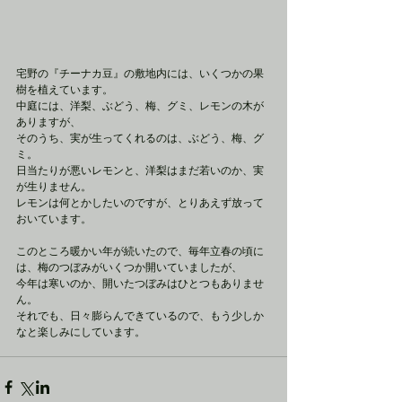
宅野の『チーナカ豆』の敷地内には、いくつかの果
樹を植えています。
中庭には、洋梨、ぶどう、梅、グミ、レモンの木が
ありますが、
そのうち、実が生ってくれるのは、ぶどう、梅、グ
ミ。
日当たりが悪いレモンと、洋梨はまだ若いのか、実
が生りません。
レモンは何とかしたいのですが、とりあえず放って
おいています。
このところ暖かい年が続いたので、毎年立春の頃に
は、梅のつぼみがいくつか開いていましたが、
今年は寒いのか、開いたつぼみはひとつもありませ
ん。
それでも、日々膨らんできているので、もう少しか
なと楽しみにしています。