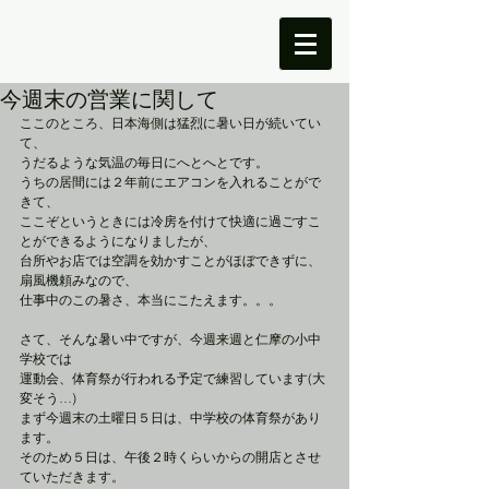
今週末の営業に関して
ここのところ、日本海側は猛烈に暑い日が続いてい
て、
うだるような気温の毎日にへとへとです。
うちの居間には２年前にエアコンを入れることがで
きて、
ここぞというときには冷房を付けて快適に過ごすこ
とができるようになりましたが、
台所やお店では空調を効かすことがほぼできずに、
扇風機頼みなので、
仕事中のこの暑さ、本当にこたえます。。。
さて、そんな暑い中ですが、今週来週と仁摩の小中
学校では
運動会、体育祭が行われる予定で練習しています(大
変そう…)
まず今週末の土曜日５日は、中学校の体育祭があり
ます。
そのため５日は、午後２時くらいからの開店とさせ
ていただきます。