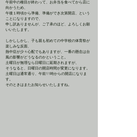
午前中の種目が終わって、お弁当を食べてから店に
向かうため、
午後１時頃から準備、準備ができ次第開店、という
ことになりますので、
申し訳ありませんが、ご了承のほど、よろしくお願
いいたします。
しかししかし、子も親も初めての中学校の体育祭が
楽しみな反面、
熱中症が少々心配でもありますが、一番の懸念は台
風の影響がどうなるのかということ。
土曜日が無理なら日曜日に延期されますが、
そうなると、日曜日の開店時間が変更になります。
土曜日は通常通り、午前11時からの開店になりま
す。
そのときはまたお知らせいたしますね。