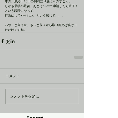
年の、最終日15日の切羽詰り感はものすごく、
しかも最後の最後、あとはe-taxで申請したら終了！
という段階になって、
行政にしてやられた、という感じで、、、
いや、と言うか、もっと前々から取り組めば良かっ
ただけですね。
コメント
コメントを追加…
Recent