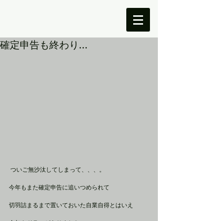
確定申告も終わり…
 ついご無沙汰してしまって、、、。
今年もまた確定申告に追いつめられて
切羽詰まるまで置いておいた自業自得とはいえ