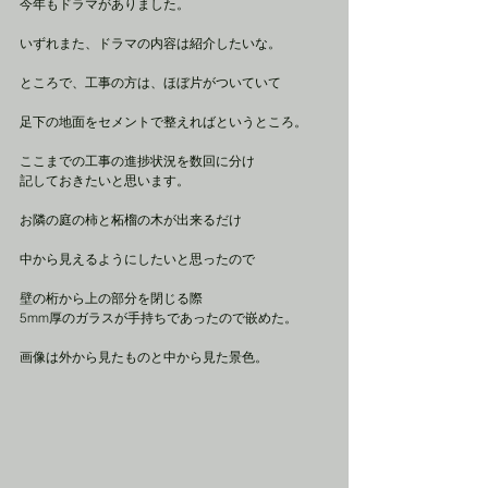
今年もドラマがありました。
いずれまた、ドラマの内容は紹介したいな。
ところで、工事の方は、ほぼ片がついていて
足下の地面をセメントで整えればというところ。
ここまでの工事の進捗状況を数回に分け
記しておきたいと思います。
お隣の庭の柿と柘榴の木が出来るだけ
中から見えるようにしたいと思ったので
壁の桁から上の部分を閉じる際
5mm厚のガラスが手持ちであったので嵌めた。
画像は外から見たものと中から見た景色。