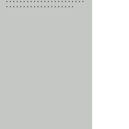
＊＊＊＊＊＊＊＊＊＊＊＊＊＊＊＊＊＊＊＊＊＊＊
＊＊＊＊＊＊＊＊＊＊＊＊＊＊＊＊＊＊＊＊