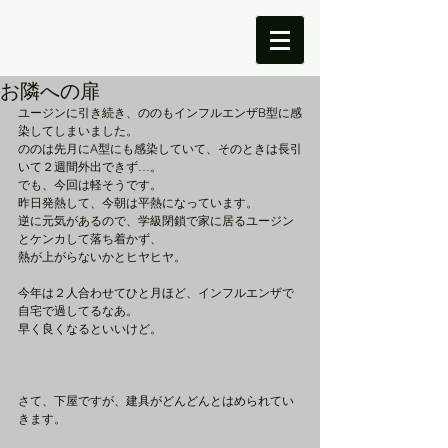
お隣への扉
ユージンに引き続き、ののもインフルエンザB型に感
染してしまいました。
ののは先月にA型にも感染していて、そのときは長引
いて２週間外出できず…。
でも、今回は軽そうです。
昨日発熱して、今朝は平熱になっています。
逆に元気があるので、学級閉鎖で家に居るユージン
とケンカして落ち着かず、
熱が上がらないかとヒヤヒヤ。
今年は２人合わせてひと月ほど、インフルエンザで
自宅で過してるなあ。
早く良くなるといいけど。
さて、下屋ですが、建具がどんどんとはめられてい
きます。