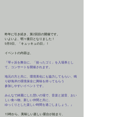
昨年に引き続き、第2回目の開催です。
いよいよ、明々後日となりました！
9月9日、「キュッキュの日」！
イベントの内容は、
『琴ヶ浜を舞台に、「拾ったゴミ」を入場券とし
て、コンサートを開催されます。
地元の方と共に、環境美化にも協力してもらい、鳴
り砂海岸の環境保全に興味を持ってもらう
参加しやすいイベントです。
みんなで綺麗にした憩いの場で、音楽と波音、おい
しい食べ物、新しい仲間と共に、
ゆっくりとした楽しい時間を過ごしましょう。』
15時から、美味しい楽しい屋台が始まり、