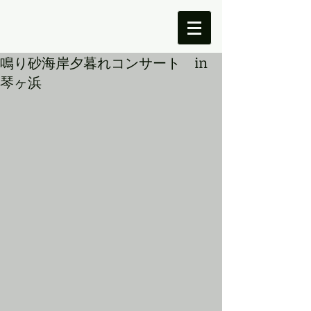
鳴り砂海岸夕暮れコンサート in
琴ヶ浜