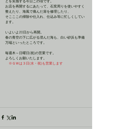
とを実感する今日この頃です。
お店を再開するにあたって、石窯周りを使いやすく
整えたり、海風で痛んだ扉を修理したり、
そこここの掃除や仕入れ、仕込み等に忙しくしてい
ます。
いよいよ20日から再開。
春の青空の下に広がる澄んだ海も、白い砂浜も準備
万端といったところです。
毎週木～日曜日(祝)の営業です。
よろしくお願いたします。
　※ＧＷは３日(水・祝)も営業します