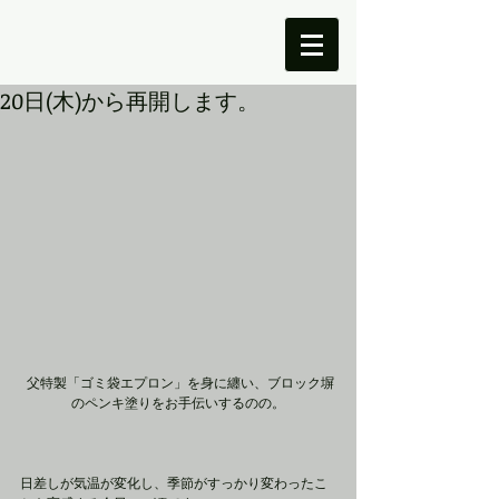
20日(木)から再開します。
 父特製「ゴミ袋エプロン」を身に纏い、ブロック塀
のペンキ塗りをお手伝いするのの。
日差しが気温が変化し、季節がすっかり変わったこ