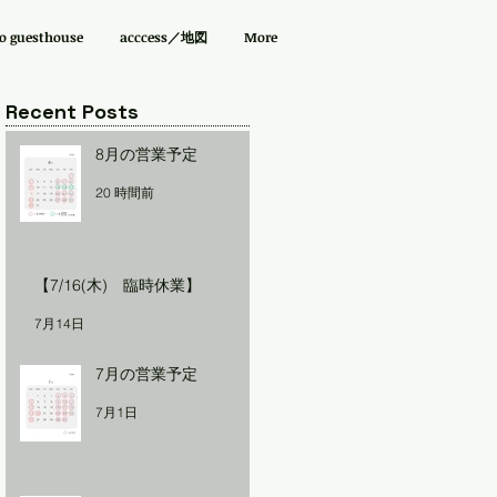
guesthouse
acccess／地図
More
Recent Posts
8月の営業予定
20 時間前
【7/16(木) 臨時休業】
7月14日
7月の営業予定
7月1日