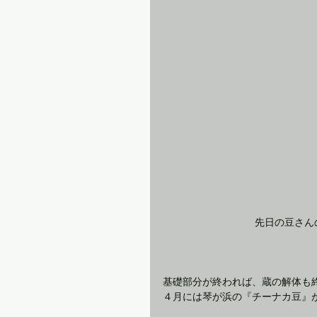
 先日の豆さ
基礎部分が終われば、蔵の解体も
４月には琴が浜の『チーナカ豆』