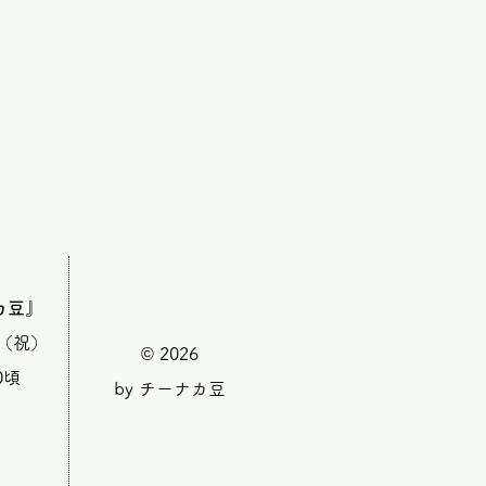
カ豆』
・（祝）
© 2026
0頃
by チーナカ豆
』