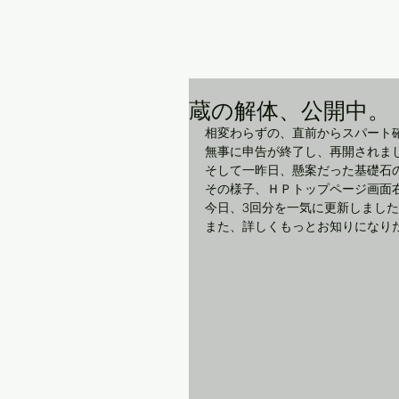
蔵の解体、公開中。
相変わらずの、直前からスパート
無事に申告が終了し、再開されま
そして一昨日、懸案だった基礎石
その様子、ＨＰトップページ画面
今日、3回分を一気に更新しまし
また、詳しくもっとお知りになり