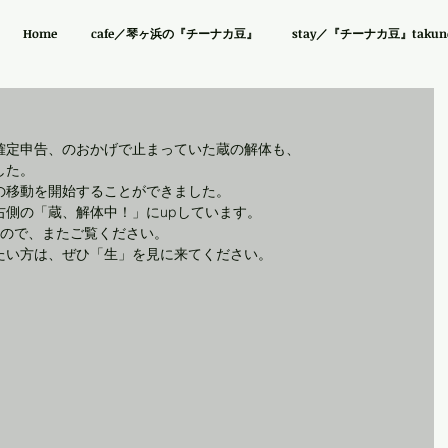
Home
cafe／琴ヶ浜の『チーナカ豆』
stay／『チーナカ豆』takuno 
確定申告、のおかげで止まっていた蔵の解体も、
した。
の移動を開始することができました。
右側の「蔵、解体中！」にupしています。
たので、またご覧ください。
たい方は、ぜひ「生」を見に来てください。