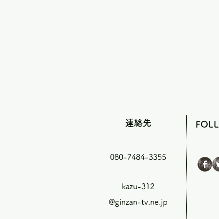
連絡先
FOL
080-7484-3355
kazu-312
@ginzan-tv.ne.jp