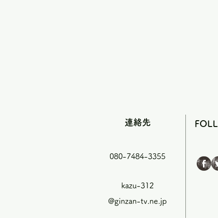
連絡先
FOL
080-7484-3355
kazu-312
@ginzan-tv.ne.jp