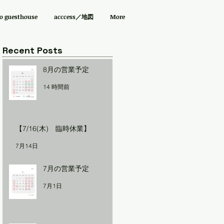
guesthouse
acccess／地図
More
Recent Posts
8月の営業予定
14 時間前
【7/16(木) 臨時休業】
7月14日
7月の営業予定
7月1日