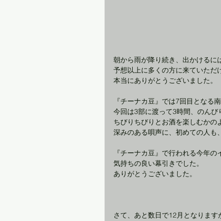
朝から雨が降り続き、出かけるに
予想以上に多くの方に来ていただ
本当にありがとうございました。
『チーナカ豆』では7回目となる
今回は3部に渡って3時間、のんび
ちびりちびりとお酒を楽しむかの
深みのある唄声に、初めての人も、
『チーナカ豆』で行われる今年の
気持ちの良い幕引きでした。
ありがとうございました。
さて、あと数日で12月となりま