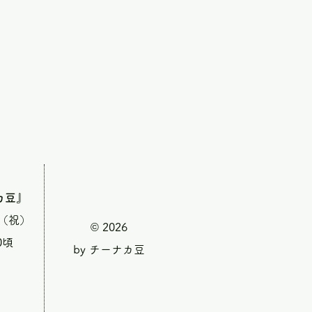
カ豆』
・（祝）
© 2026
0頃
by チーナカ豆
』