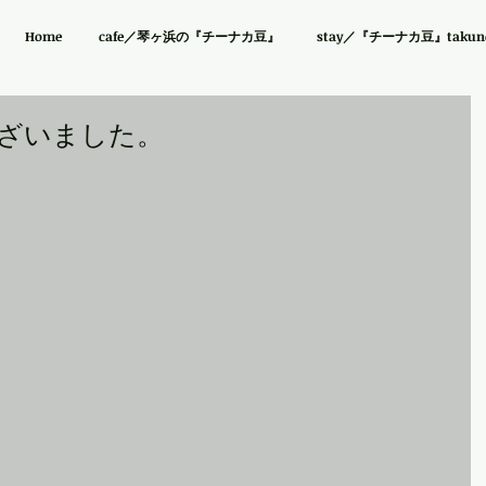
Home
cafe／琴ヶ浜の『チーナカ豆』
stay／『チーナカ豆』takuno 
ざいました。