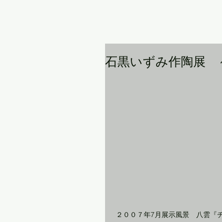
石黒いずみ作陶展 
 ２００７年7月展示風景　八雲『