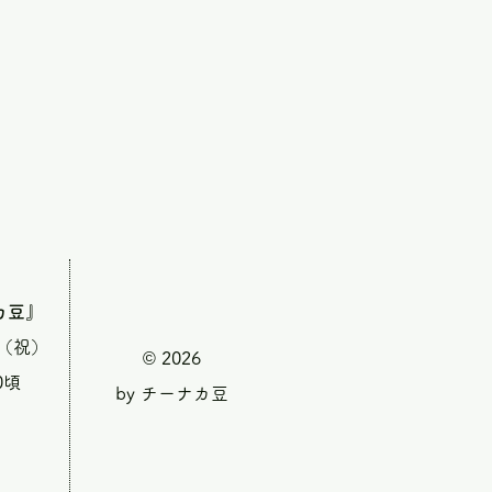
カ豆』
・（祝）
© 2026
0頃
by チーナカ豆
』