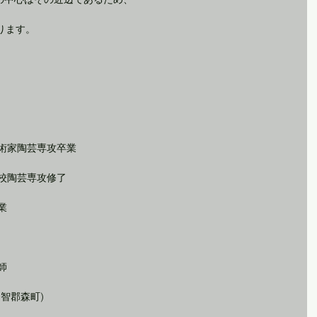
ります。
美術家陶芸専攻卒業
学校陶芸専攻修了
業
師
周智郡森町)