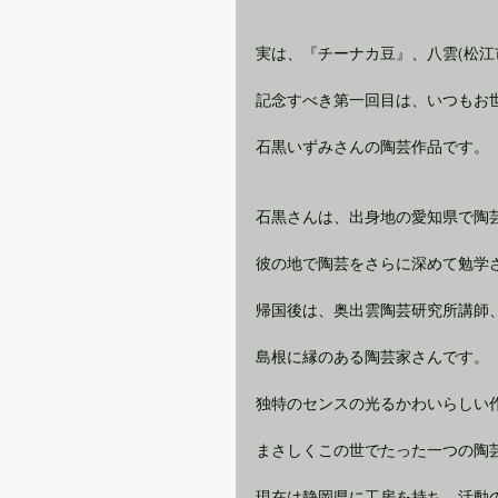
実は、『チーナカ豆』、八雲(松江
記念すべき第一回目は、いつもお
石黒いずみさんの陶芸作品です。
石黒さんは、出身地の愛知県で陶
彼の地で陶芸をさらに深めて勉学
帰国後は、奥出雲陶芸研究所講師
島根に縁のある陶芸家さんです。
独特のセンスの光るかわいらしい
まさしくこの世でたった一つの陶
現在は静岡県に工房を持ち、活動