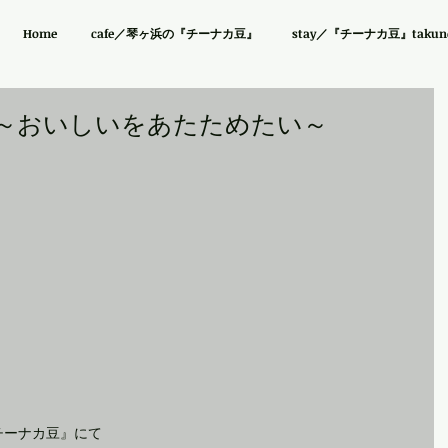
Home
cafe／琴ヶ浜の『チーナカ豆』
stay／『チーナカ豆』takuno 
～おいしいをあたためたい～
チーナカ豆』にて 