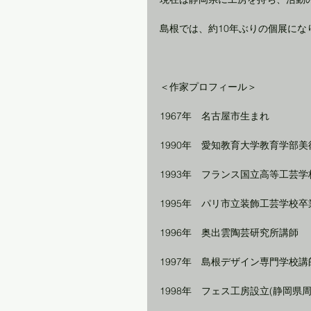
島根では、約10年ぶりの個展にな
＜作家プロフィール＞
1967年　名古屋市生まれ
1990年　愛知教育大学教育学部
1993年　フランス国立高等工芸
1995年　パリ市立装飾工芸学校卒
1996年　奥出雲陶芸研究所講師
1997年　島根デザイン専門学校講
1998年　フェス工房設立(静岡県