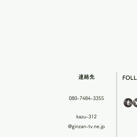
連絡先
FOL
080-7484-3355
kazu-312
@ginzan-tv.ne.jp