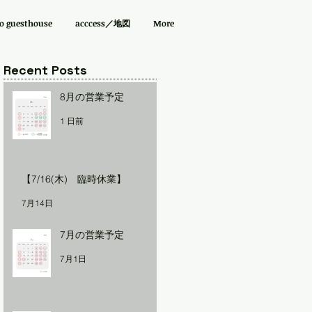
guesthouse
acccess／地図
More
Recent Posts
8月の営業予定
1 日前
【7/16(木) 臨時休業】
7月14日
7月の営業予定
7月1日