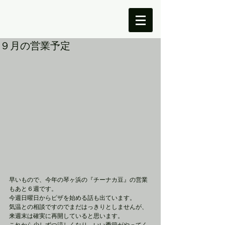
９月の営業予定
早いもので、今年の琴ヶ浜の『チーナカ豆』の営業
もあと６週です。
今週日曜日からピザを始める話も出ています。
気温との相談ですのでまだはっきりとしませんが、
来週末は確実に再開していると思います。
これから少しずつ涼しくなり、いい季節がやってく