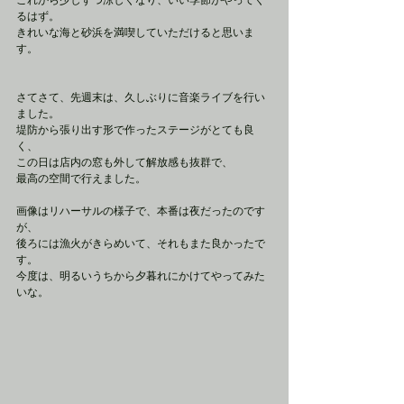
るはず。
きれいな海と砂浜を満喫していただけると思いま
す。
さてさて、先週末は、久しぶりに音楽ライブを行い
ました。
堤防から張り出す形で作ったステージがとても良
く、
この日は店内の窓も外して解放感も抜群で、
最高の空間で行えました。
画像はリハーサルの様子で、本番は夜だったのです
が、
後ろには漁火がきらめいて、それもまた良かったで
す。
今度は、明るいうちから夕暮れにかけてやってみた
いな。