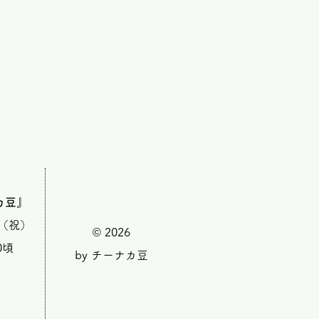
カ豆』
・（祝）
© 2026
0頃
by チーナカ豆
』