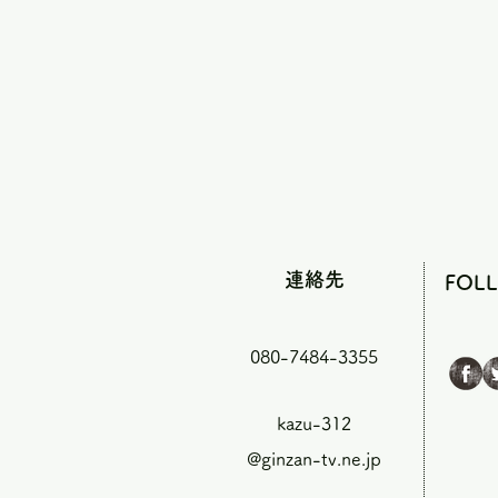
連絡先
FOL
080-7484-3355
kazu-312
@ginzan-tv.ne.jp