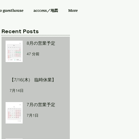
guesthouse
acccess／地図
More
Recent Posts
8月の営業予定
47 分前
【7/16(木) 臨時休業】
7月14日
7月の営業予定
7月1日