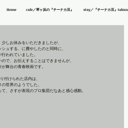
Home
cafe／琴ヶ浜の『チーナカ豆』
stay／『チーナカ豆』takuno 
、少しお休みをいただきましたが、
ッシュする、に費やしたのと同時に、
が行われていました。
いので、お伝えすることはできませんが、
市が舞台の青春映画です。
飾り付けられた店内は、
リの世界のようでした。
って、さすが表現のプロ集団だなあと感心感動。